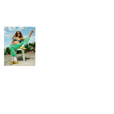
Accessories
+
GIFT CARD
HELP
ABOUT