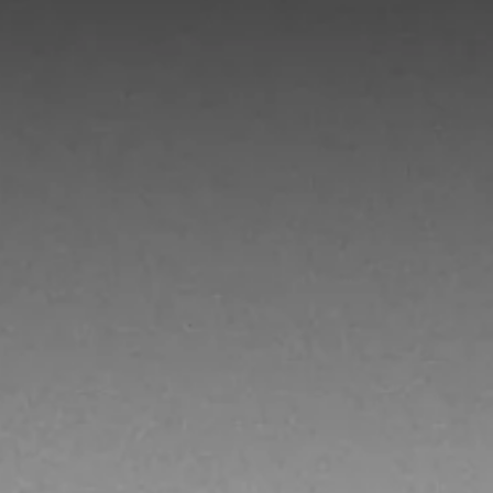
Cesta
(0)
La cesta está vacía