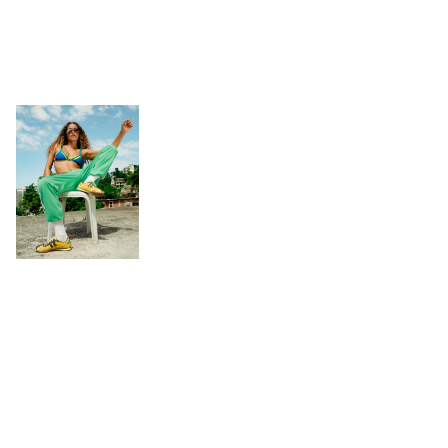
Accessories
+
GIFT CARD
HELP
ABOUT