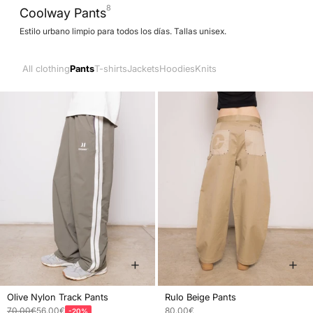
8
Coolway Pants
Estilo urbano limpio para todos los días. Tallas unisex.
All clothing
Pants
T-shirts
Jackets
Hoodies
Knits
+
+
Olive Nylon Track Pants
Rulo Beige Pants
Precio normal
Precio de oferta
Precio de oferta
70.00€
56.00€
80.00€
-20%