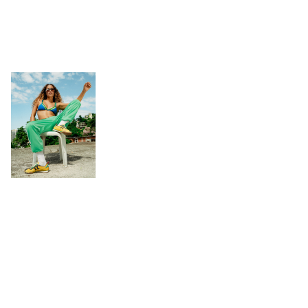
Accessories
+
GIFT CARD
HELP
ABOUT