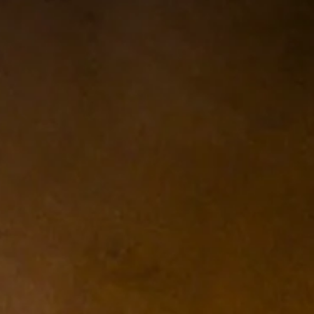
Cesta
(0)
La cesta está vacía